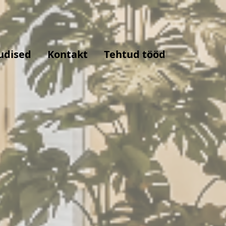
udised
Kontakt
Tehtud tööd