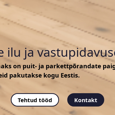
 ilu ja vastupidavus
ks on puit- ja parkettpõrandate pai
eid pakutakse kogu Eestis.
Tehtud tööd
Kontakt