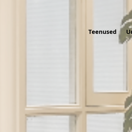
Teenused
U