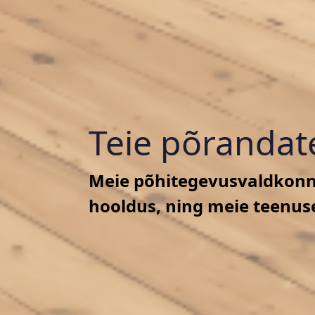
Teie põrandate
Meie põhitegevusvaldkonna
hooldus, ning meie teenus