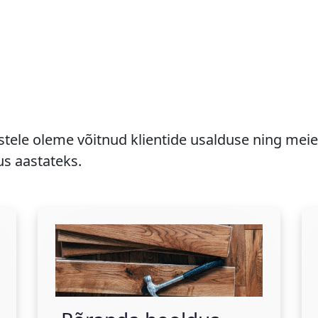
tele oleme võitnud klientide usalduse ning meie
s aastateks.